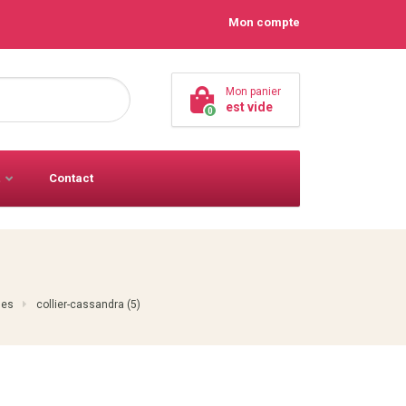
Mon compte
Mon panier
est vide
0
Contact
les
collier-cassandra (5)