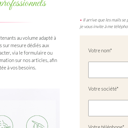
professionnels
•
Il arrive que les mails s
je vous invite à me téléph
tenants au volume adapté à
ifs sur mesure dédiés aux
Votre nom*
cter, via le formulaire ou
ation sur nos articles, afin
tée à vos besoins.
Votre société*
Votre téléphone*