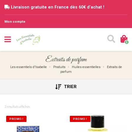
Livraison gratuite en France dès 60€ d’achat !
Mon compte
0
Extraits de parfum
Les essentiels d'Isabelle
Produits
Huiles essentielles
Extraits de
parfum
TRIER
2 résultats affichés
PROMO !
PROMO !