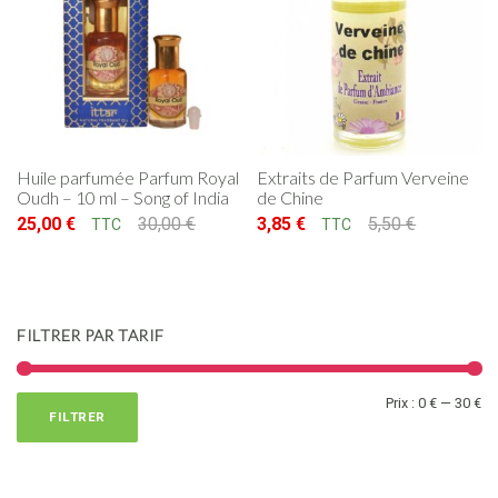
Huile parfumée Parfum Royal
Extraits de Parfum Verveine
Oudh – 10 ml – Song of India
de Chine
25,00
€
30,00
€
3,85
€
5,50
€
TTC
TTC
Le prix initial était : 30,00 €.
Le prix actuel est : 25,00 €.
Le prix initial était : 5,50 €.
Le prix actuel est : 3,85 €.
FILTRER PAR TARIF
Pr
Pr
Prix :
0 €
—
30 €
FILTRER