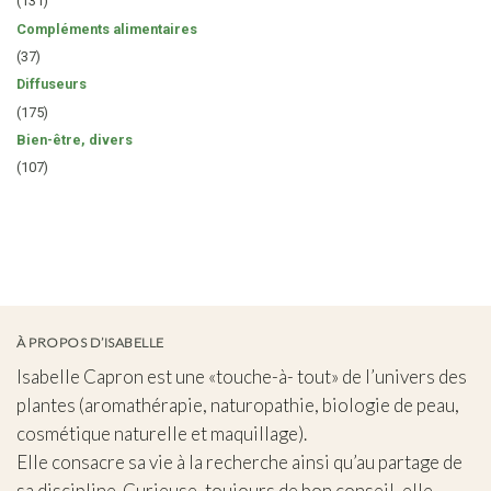
(131)
Compléments alimentaires
(37)
Diffuseurs
(175)
Bien-être, divers
(107)
À PROPOS D’ISABELLE
Isabelle Capron est une «touche-à- tout» de l’univers des
plantes (aromathérapie, naturopathie, biologie de peau,
cosmétique naturelle et maquillage).
Elle consacre sa vie à la recherche ainsi qu’au partage de
sa discipline. Curieuse, toujours de bon conseil, elle