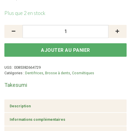
Plus que 2 en stock
quantité de Etui de brosse à dents imperméable - coto
AJOUTER AU PANIER
UGS :
0085382664729
Catégories :
Dentifrices
,
Brosse à dents
,
Cosmétiques
Takesumi
Description
Informations complémentaires