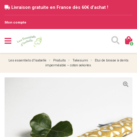
Livraison gratuite en France dès 60€ d’achat !
Mon compte
0
Les essentiels d'Isabelle
Produits
Takesumi
Etui de brosse à dents
imperméable – coton oeko-tex.