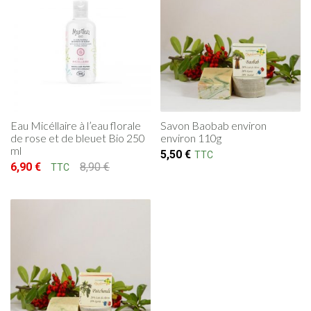
Eau Micéllaire à l’eau florale
Savon Baobab environ
de rose et de bleuet Bio 250
environ 110g
ml
5,50
€
TTC
6,90
€
8,90
€
TTC
Le prix initial était : 8,90 €.
Le prix actuel est : 6,90 €.