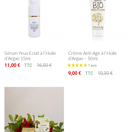
Sérum Yeux Eclat à l’Huile
Crème Anti-Age à l’Huile
d’Argan 15ml
d’Argan – 50ml
11,00
€
16,50
€
TTC
Le prix initial était : 16,50 €.
Le prix actuel est : 11,00 €.
9,00
€
10,30
€
TTC
Le prix initial était : 10,30 €.
Le prix actuel est : 9,00 €.