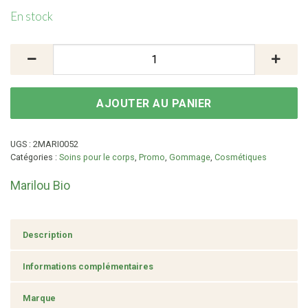
En stock
quantité de Gommage corps nourrissant huile de Mon
AJOUTER AU PANIER
UGS :
2MARI0052
Catégories :
Soins pour le corps
,
Promo
,
Gommage
,
Cosmétiques
Marilou Bio
Description
Informations complémentaires
Marque