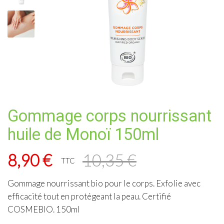
Gommage corps nourrissant
huile de Monoï 150ml
8,90
€
10,35
€
TTC
Le prix initial était : 10,35 €.
Le prix actuel est : 8,90 €.
Gommage nourrissant bio pour le corps
. Exfolie avec
efficacité tout en protégeant la peau. Certifié
COSMEBIO. 150ml