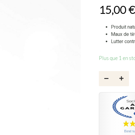
15,00
Produit nat
Maux de tèt
Lutter cont
Plus que 1 en st
quantité de S
Basé su