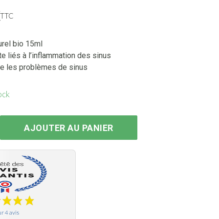
€
TTC
urel bio 15ml
e liés à l’inflammation des sinus
re les problèmes de sinus
ock
inubêne Bio 30 ml
AJOUTER AU PANIER
r 4 avis