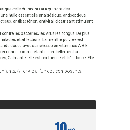
nsi que celle du
ravintsara
qui sont des
 une huile essentielle analgésique, antiseptique,
ctieux, antibactérien, antiviral, cicatrisant stimulant
ontre les bactéries, les virus les fongus. De plus
aladies et affections. La menthe poivrée est
ande douce avec sa richesse en vitamines A B E
, est reconnue comme étant essentiellement un
ures, Calmante, elle est onctueuse et très douce. Elle
enfants. Allergie a l’un des composants.
10