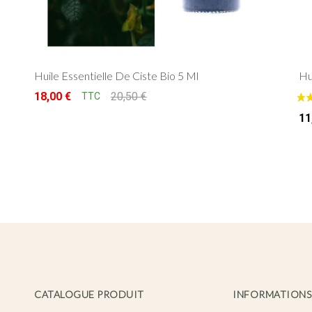
Huile Essentielle De Ciste Bio 5 Ml
Hu
18,00
€
20,50
€
TTC
Le prix initial était : 20,50 €.
Le prix actuel est : 18,00 €.
11
CATALOGUE PRODUIT
INFORMATIONS