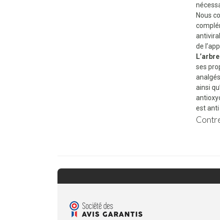
nécessa
Nous con
complém
antivir
de l’app
L’arbre
ses pro
analgés
ainsi q
antioxyd
est anti
Contre