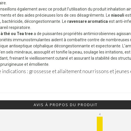
ire.
seillons également avec ce produit l’utilisation du produit inhalation ai
ents et des aides précieuses lors de ces désagréments. Le
niaouli
est
al, bactéricide, décongestionnante. Le
ravensare aromatica
est anti-infe
areil respiratoire.
 à thé ou Tea tree
a de puissantes propriétés antimicrobiennes agissant c
priétés immunostimulantes aident à combattre contre de nombreuses m
ique antiseptique céphalique décongestionnante et expectorante. L’am
u’en sels minéraux, assouplit et tonifie la peau, soulage les irritations
ant, freinant le vieillissement cutané et assurant la stabilité des struct
 prurigineuse et émolliente.
 indications : grossesse et allaitement nourrissons et jeunes 
AVIS À PROPOS DU PRODUIT
4