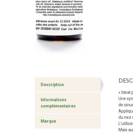
DESC
Description
« Ideal 
Une syn
Informations
de sinu
complémentaires
Applique
du nez e
Marque
L’utilis
Mais aus