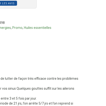
R LES AVIS
498
nergies
,
Promo
,
Huiles essentielles
 de lutter de façon très efficace contre les problèmes
er vos sinus Quelques gouttes suffit sur les ailerons
entre 3 et 5 fois par jour.
ode de 21 jrs, l’on arrête 5/7 jrs et l’on reprend si