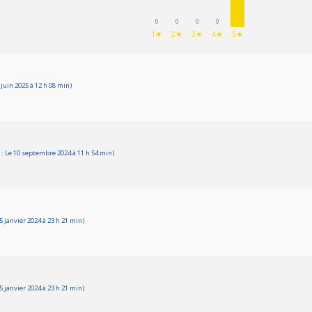
0
0
0
0
1★
2★
3★
4★
5★
juin 2025 à 12 h 08 min)
 Le 10 septembre 2024 à 11 h 54 min)
 janvier 2024 à 23 h 21 min)
 janvier 2024 à 23 h 21 min)